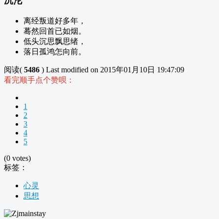
沉沦
离经叛道好多年，
蓦然回首已如烟。
低头沉思飘思绪，
落日孤鸿怎向前。
阅读(
5486
)
Last modified on 2015年01月10日 19:47:09
看完顺手点个赞呗：
1
2
3
4
5
(0 votes)
标签：
心灵
思想