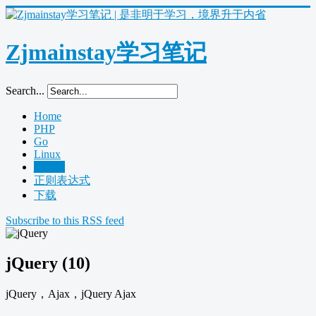
Zjmainstay学习笔记
Search...
Home
PHP
Go
Linux
jQuery
正则表达式
下载
Subscribe to this RSS feed
jQuery (10)
jQuery，Ajax，jQuery Ajax