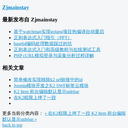
Zjmainstay
最新发布自 Zjmainstay
基于watchman实现golang项目热编译自动重启
正则表达式入门指引（PPT）
base64编码处理数据踩过的坑
正则表达式入门和高级教程与在线测试工具
PHP cURL模拟登录与采集分析过程详解
相关文章
简单修改实现移除k2 url链接中的id
Joomla模块开发之K2 SWF标签云模块
K2 Item 前台编辑默认显示sidebar
在K2权限上摔了一跤
更多当前分类内容：
« 在K2权限上摔了一跤
K2 Item 前台编辑
默认显示sidebar »
back to top