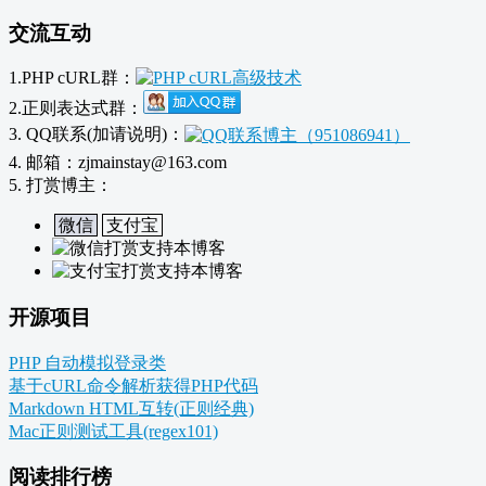
交流互动
1.PHP cURL群：
2.正则表达式群：
3. QQ联系(加请说明)：
4. 邮箱：zjmainstay@163.com
5. 打赏博主：
微信
支付宝
开源项目
PHP 自动模拟登录类
基于cURL命令解析获得PHP代码
Markdown HTML互转(正则经典)
Mac正则测试工具(regex101)
阅读排行榜