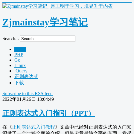
Zjmainstay学习笔记
Search...
Home
PHP
Go
Linux
jQuery
正则表达式
下载
Subscribe to this RSS feed
2022年01月26日 13:04:49
正则表达式入门指引（PPT）
在《
正则表达式入门教程
》文章中已经对正则表达式的入门知
识做了一个比较全面的介绍，但是毕竟是纯文字的东西，看起