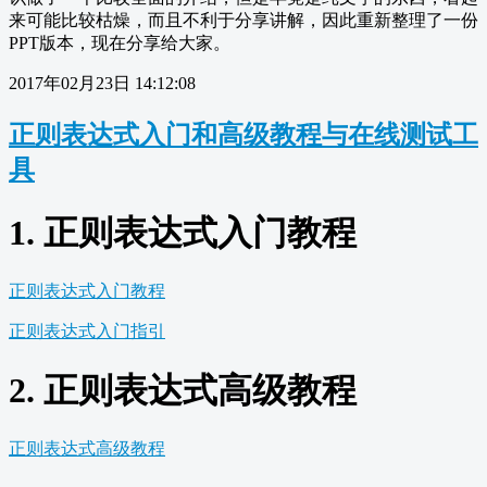
来可能比较枯燥，而且不利于分享讲解，因此重新整理了一份
PPT版本，现在分享给大家。
2017年02月23日 14:12:08
正则表达式入门和高级教程与在线测试工
具
1. 正则表达式入门教程
正则表达式入门教程
正则表达式入门指引
2. 正则表达式高级教程
正则表达式高级教程