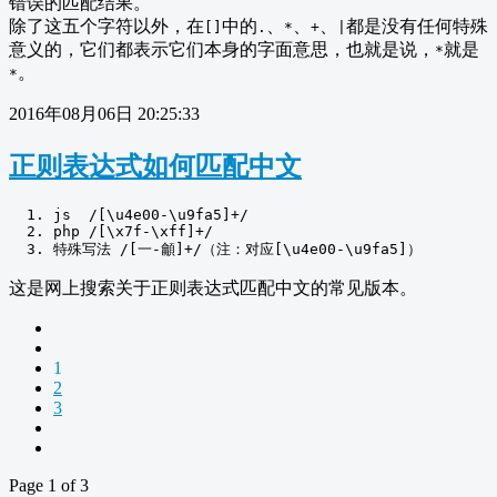
错误的匹配结果。
除了这五个字符以外，在
中的
、
、
、
都是没有任何特殊
[]
.
*
+
|
意义的，它们都表示它们本身的字面意思，也就是说，
就是
*
。
*
2016年08月06日 20:25:33
正则表达式如何匹配中文
js  
/[
\u
4e00
-
\u
9fa5
]+/
php 
/[
\x
7f
-
\xff
]+/
特殊写法 
/[
一
-
龥
]+/
（注：对应[\u4e00-\u9fa5]） 
这是网上搜索关于正则表达式匹配中文的常见版本。
1
2
3
Page 1 of 3