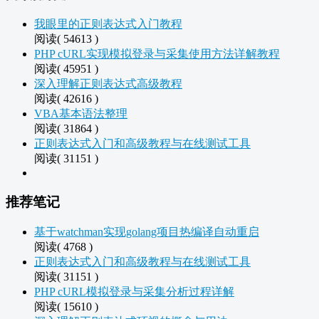
我眼里的正则表达式入门教程
阅读( 54613 )
PHP cURL实现模拟登录与采集使用方法详解教程
阅读( 45951 )
深入理解正则表达式高级教程
阅读( 42616 )
VBA基本语法整理
阅读( 31864 )
正则表达式入门和高级教程与在线测试工具
阅读( 31151 )
推荐笔记
基于watchman实现golang项目热编译自动重启
阅读( 4768 )
正则表达式入门和高级教程与在线测试工具
阅读( 31151 )
PHP cURL模拟登录与采集分析过程详解
阅读( 15610 )