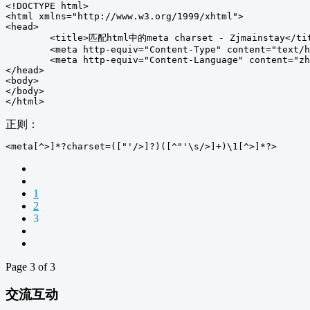
<!DOCTYPE html>

<html xmlns="http://www.w3.org/1999/xhtml">

<head>

	<title>匹配html中的meta charset - Zjmainstay</title>

	<meta http-equiv="Content-Type" content="text/html; charset=utf-8" />

	<meta http-equiv="Content-Language" content="zh-CN" />

</head>

<body>

</body>

</html>
正则：
<meta[^>]*?charset=(["'/>]?)([^"'\s/>]+)\1[^>]*?>
1
2
3
Page 3 of 3
交流互动