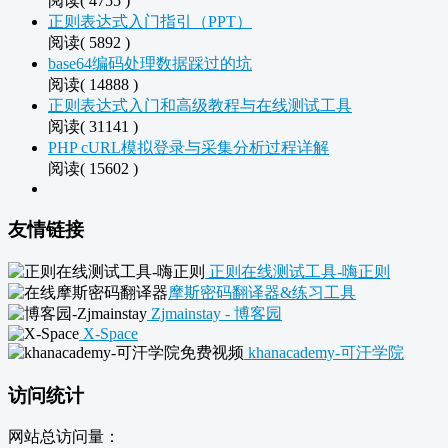
阅读( 4755 )
正则表达式入门指引（PPT）
阅读( 5892 )
base64编码处理数据踩过的坑
阅读( 14888 )
正则表达式入门和高级教程与在线测试工具
阅读( 31141 )
PHP cURL模拟登录与采集分析过程详解
阅读( 15602 )
友情链接
正则在线测试工具-嗨正则
摩斯密码翻译器&练习工具
Zjmainstay - 博客园
X-Space
khanacademy-可汗学院
访问统计
网站总访问量：