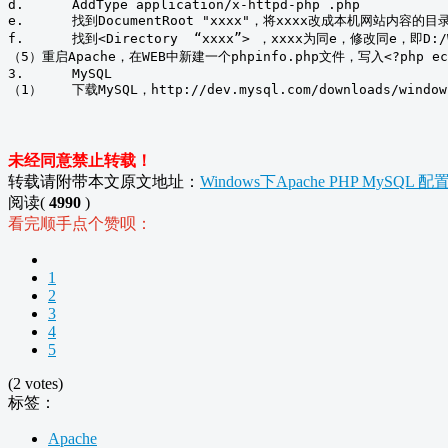
d.	AddType application/x-httpd-php .php

e.	找到DocumentRoot "xxxx"，将xxxx改成本机网站内容的目录，如：“D:/WWW/WEB”，则以后http://localhost/进入的目录为WEB目录。

f.	找到<Directory  “xxxx”> ，xxxx为同e，修改同e，即D:/WWW/WEB。

（5）重启Apache，在WEB中新建一个phpinfo.php文件，写入<?php ech
3.	MySQL

未经同意禁止转载！
转载请附带本文原文地址：
Windows下Apache PHP MySQL 
阅读(
4990
)
看完顺手点个赞呗：
1
2
3
4
5
(2 votes)
标签：
Apache