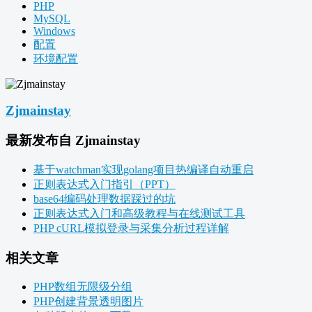
PHP
MySQL
Windows
配置
环境配置
Zjmainstay
最新发布自 Zjmainstay
基于watchman实现golang项目热编译自动重启
正则表达式入门指引（PPT）
base64编码处理数据踩过的坑
正则表达式入门和高级教程与在线测试工具
PHP cURL模拟登录与采集分析过程详解
相关文章
PHP数组无限级分组
PHP创建背景透明图片