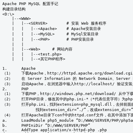
Apache PHP MySQL 配置手记

构建目录结构

<D:\>

    |--<WWW>

    |   |--<SERVER>        # 安装 Web 服务程序

    |   |   |--<Apache>    # Apache安装目录

    |   |   |--<MySQL>     # MySql安装目录

    |   |   |--<PHP>       # PHP安装目录

    |   |

    |   |--<Web>     # 网站内容

    |   |   |--<test.php>

    |   |   |--<其它PHP程序>

1.	Apache

（1）	下载Apache，http://httpd.apache.org/download.cgi  从中下载.msi 文件，如：httpd-2.2.17-win32-x86-no_ssl.msi ，双击打开安装到目录结构中的Apache中。

（2）	在 Server Information 的 Network Domain、Server Name 字段填上 localhost，其他略。

（3）	启动Apache，在浏览器中输入http://localhost/ 验证安装是否成功。

2.	PHP

（1）	下载PHP，http://windows.php.net/download/ 从中下载Zip文件。如：php-5.3.6-Win32-VC9-x86.zip ，解压到目录结构的PHP中。

（2）	打开PHP目录，修改其中的php.ini-*（*代表任意字符）为php.ini

（3）	打开php.ini，找到extension=php_mysql.dll，去掉前面的；号

              找到extension_dir=”./”，改成extension_di
（4）	打开Apache目录下conf中的httpd.conf文件，在其中添加下面内容

a.	LoadModule php5_module “D:/WWW/SERVER/PHP/php5apache2_2.dll（这个根据PHP目录下的php5apache*.dll来决定）。

b.	PHPIniDir “D:/WWW/SERVER/PHP”

c.	AddType application/x-httpd-php .php
