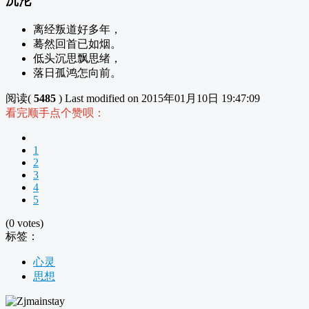
沉沦
离经叛道好多年，
蓦然回首已如烟。
低头沉思飘思绪，
落日孤鸿怎向前。
阅读(
5485
)
Last modified on 2015年01月10日 19:47:09
看完顺手点个赞呗：
1
2
3
4
5
(0 votes)
标签：
心灵
思想