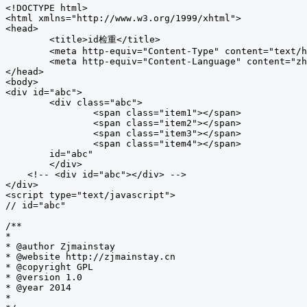
<!DOCTYPE html>

<html xmlns="http://www.w3.org/1999/xhtml">

<head>

	<title>id检重</title>

	<meta http-equiv="Content-Type" content="text/html; charset=utf-8" />

	<meta http-equiv="Content-Language" content="zh-CN" />

</head>

<body>

<div id="abc">

	<div class="abc">

		<span class="item1"></span>

		<span class="item2"></span>

		<span class="item3"></span>

		<span class="item4"></span>

        id="abc"

	</div>

    <!-- <div id="abc"></div> -->

</div>

<script type="text/javascript">

// id="abc"

/**

*

* @author Zjmainstay

* @website http://zjmainstay.cn

* @copyright GPL

* @version 1.0

* @year 2014

*
