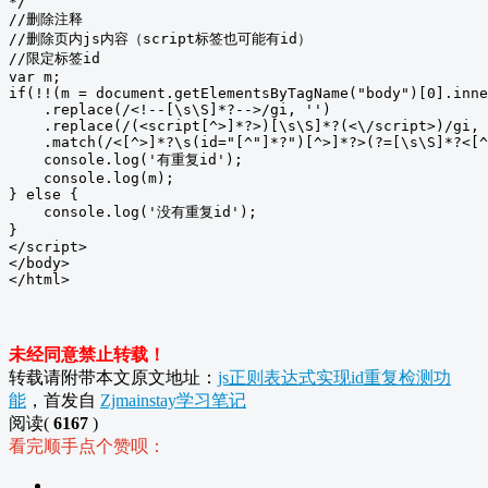
*/

//删除注释

//删除页内js内容（script标签也可能有id）

//限定标签id

var m;

if(!!(m = document.getElementsByTagName("body")[0].inne
    .replace(/<!--[\s\S]*?-->/gi, '')

    .replace(/(<script[^>]*?>)[\s\S]*?(<\/script>)/gi, 
    .match(/<[^>]*?\s(id="[^"]*?")[^>]*?>(?=[\s\S]*?<[^
    console.log('有重复id');

    console.log(m);

} else {

    console.log('没有重复id');

}

</script>

</body>

</html>
未经同意禁止转载！
转载请附带本文原文地址：
js正则表达式实现id重复检测功
能
，首发自
Zjmainstay学习笔记
阅读(
6167
)
看完顺手点个赞呗：