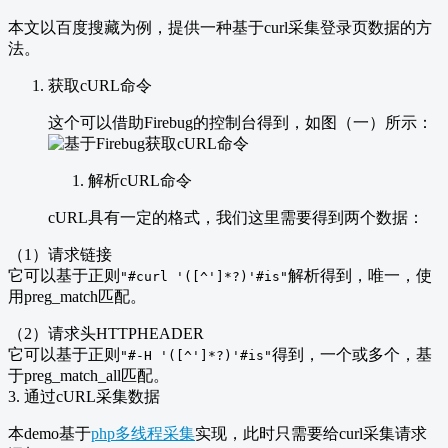
本文以百度搜藏为例，提供一种基于curl采集登录页数据的方
法。
获取cURL命令
这个可以借助Firebug的控制台得到，如图（一）所示：
解析cURL命令
cURL具有一定的格式，我们这里需要得到两个数据：
（1）请求链接
它可以基于正则
解析得到，唯一，使
"#curl '([^']*?)'#is"
用preg_match匹配。
（2）请求头HTTPHEADER
它可以基于正则
得到，一个或多个，基
"#-H '([^']*?)'#is"
于preg_match_all匹配。
3. 通过cURL采集数据
本demo基于
php多线程采集
实现，此时只需要给curl采集请求