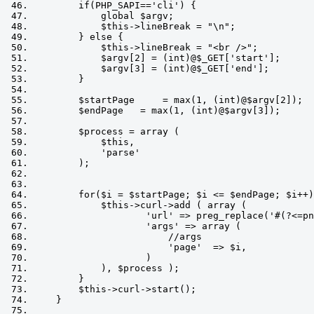
if
(
PHP_SAPI
==
'cli'
)
{
global
 $argv
;
            $this
->
lineBreak 
=
"\n"
;
}
else
{
            $this
->
lineBreak 
=
"<br />"
;
            $argv
[
2
]
=
(
int
)
@$_GET
[
'start'
];
            $argv
[
3
]
=
(
int
)
@$_GET
[
'end'
];
}
        $startPage     
=
 max
(
1
,
(
int
)
@$argv
[
2
]);
        $endPage   
=
 max
(
1
,
(
int
)
@$argv
[
3
]);
        $process 
=
 array 
(
            $this
,
'parse'
);
for
(
$i 
=
 $startPage
;
 $i 
<=
 $endPage
;
 $i
++)
            $this
->
curl
->
add 
(
 array 
(
'url'
=>
 preg_replace
(
'#(?<=pn
'args'
=>
 array 
(
//args
'page'
=>
 $i
,
)
),
 $process 
);
}
        $this
->
curl
->
start
();
}