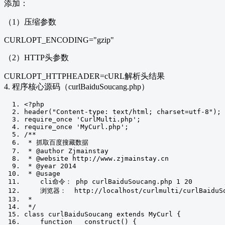
添加：
（1）压缩参数
CURLOPT_ENCODING="gzip"
（2）HTTP头参数
CURLOPT_HTTPHEADER=cURL解析头结果
4. 程序核心源码（curlBaiduSoucang.php）
<?
php
header
(
"Content-type: text/html; charset=utf-8"
);
require_once 
'CurlMulti.php'
;
require_once 
'MyCurl.php'
;
/**
 * 抓取百度搜藏数据
 * @author Zjmainstay
 * @website http://www.zjmainstay.cn
 * @year 2014
 * @usage
    cli命令： php curlBaiduSoucang.php 1 20       
    浏览器：  http://localhost/curlmulti/curlBaiduSo
 *        
 */
class
 curlBaiduSoucang 
extends
MyCurl
{
function
 __construct
()
{