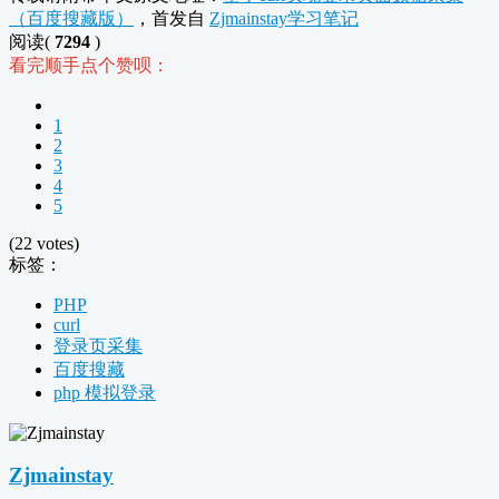
（百度搜藏版）
，首发自
Zjmainstay学习笔记
阅读(
7294
)
看完顺手点个赞呗：
1
2
3
4
5
(22 votes)
标签：
PHP
curl
登录页采集
百度搜藏
php 模拟登录
Zjmainstay