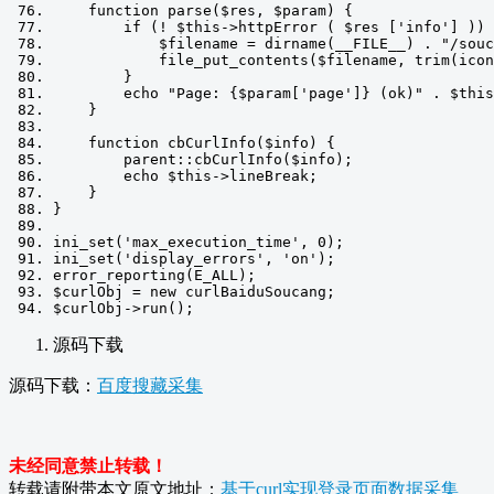
function
 parse
(
$res
,
 $param
)
{
if
(!
 $this
->
httpError 
(
 $res 
[
'info'
]
))
            $filename 
=
 dirname
(
__FILE__
)
.
"/souc
            file_put_contents
(
$filename
,
 trim
(
icon
}
        echo 
"Page: {$param['page']} (ok)"
.
 $this
}
function
 cbCurlInfo
(
$info
)
{
        parent
::
cbCurlInfo
(
$info
);
        echo $this
->
lineBreak
;
}
}
ini_set
(
'max_execution_time'
,
0
);
ini_set
(
'display_errors'
,
'on'
);
error_reporting
(
E_ALL
);
$curlObj 
=
new
 curlBaiduSoucang
;
$curlObj
->
run
();
源码下载
源码下载：
百度搜藏采集
未经同意禁止转载！
转载请附带本文原文地址：
基于curl实现登录页面数据采集