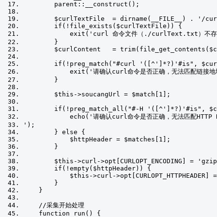
        parent
::
__construct
();
        $curlTextFile  
=
 dirname
(
__FILE__
)
.
'/cur
if
(!
file_exists
(
$curlTextFile
))
{
exit
(
'curl 命令文件（./curlText.txt）不
}
        $curlContent   
=
 trim
(
file_get_contents
(
$c
if
(!
preg_match
(
"#curl '([^']*?)'#is"
,
 $cur
exit
(
'请确认curl命令是否正确，无法匹配链接地
}
        $this
->
soucangUrl 
=
 $match
[
1
];
if
(!
preg_match_all
(
"#-H '([^']*?)'#is"
,
 $c
            echo
(
'请确认curl命令是否正确，无法匹配HTTP 
'
);
}
else
{
            $httpHeader 
=
 $matches
[
1
];
}
        $this
->
curl
->
opt
[
CURLOPT_ENCODING
]
=
'gzip
if
(!
empty
(
$httpHeader
))
{
            $this
->
curl
->
opt
[
CURLOPT_HTTPHEADER
]
=
}
}
//采集开始处理
function
 run
()
{