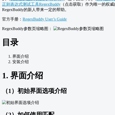
正则表达式测试工具RegexBuddy
（点击获取）作为唯一的权威
RegexBuddy的新人带来一定的帮助。
官方手册：
RegexBuddy User’s Guide
RegexBuddy参数页缩略图：
目录
界面介绍
安装介绍
1. 界面介绍
（1）初始界面选项介绍
（2）如何使用匹配