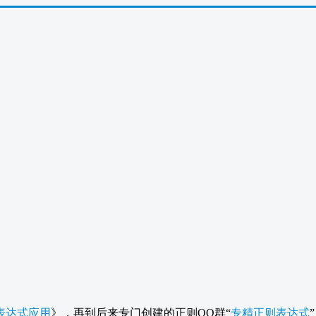
表达式应用
》，再到后来专门创建的正则QQ群“
专精正则表达式