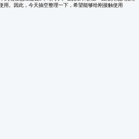
使用。因此，今天抽空整理一下，希望能够给刚接触使用