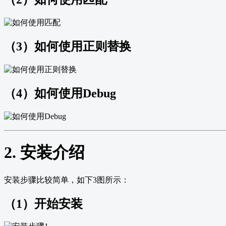
（3）如何使用正则替换
（4）如何使用Debug
2. 安装介绍
安装步骤比较简单，如下3图所示：
（1）开始安装