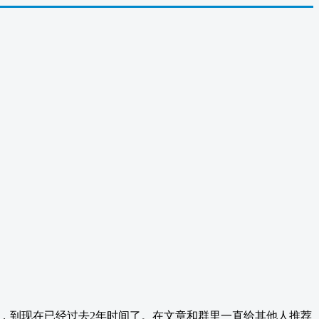
”，到现在已经过去2年时间了。在文章和群里一直给其他人推荐