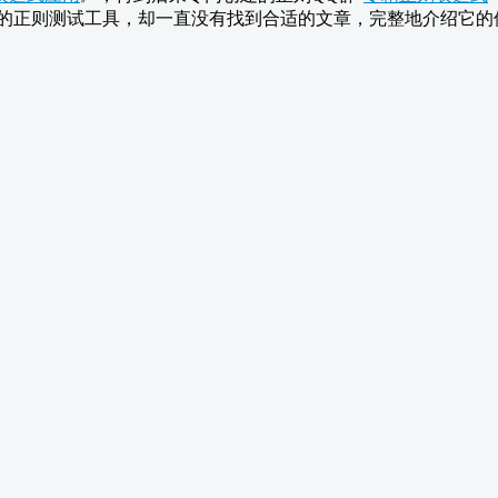
的正则测试工具，却一直没有找到合适的文章，完整地介绍它的