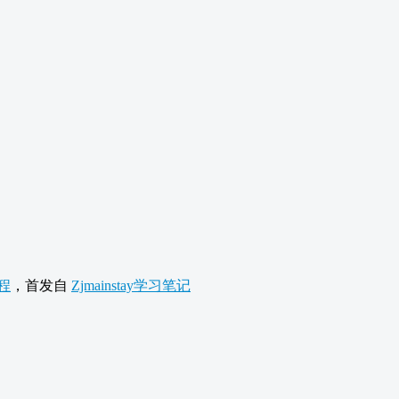
程
，首发自
Zjmainstay学习笔记