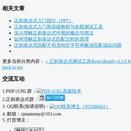
相关文章
正则表达式入门指引（PPT）
正则表达式入门和高级教程与在线测试工具
深入理解正则表达式环视的概念与用法
如何理解正则表达式匹配过程的原理
正则表达式匹配不包含特定字符串解决匹配溢出问题
更多当前分类内容：
« 正则表达式测试工具RegexBuddy-4.1.0
back to top
交流互动
1.PHP cURL群：
2.正则表达式群：
3. QQ联系(加请说明)：
4. 邮箱：zjmainstay@163.com
5. 打赏博主：
微信
支付宝