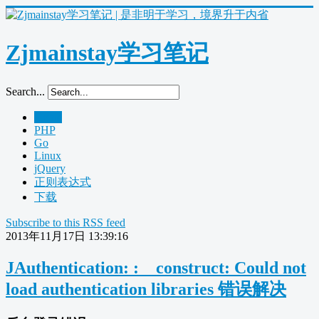
Zjmainstay学习笔记
Search...
Home
PHP
Go
Linux
jQuery
正则表达式
下载
Subscribe to this RSS feed
2013年11月17日 13:39:16
JAuthentication: :__construct: Could not
load authentication libraries 错误解决