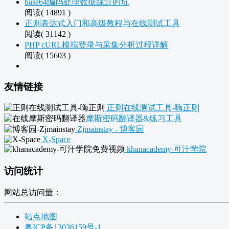
base64编码处理数据踩过的坑
阅读( 14891 )
正则表达式入门和高级教程与在线测试工具
阅读( 31142 )
PHP cURL模拟登录与采集分析过程详解
阅读( 15603 )
友情链接
正则在线测试工具-嗨正则
摩斯密码翻译器&练习工具
Zjmainstay - 博客园
X-Space
khanacademy-可汗学院
访问统计
网站总访问量：
站点地图
粤ICP备13036159号-1