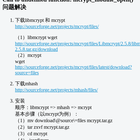
问题解决
下载libmcrypt 和 mcrypt
http://sourceforge.net/projects/mcrypt/files/
（1）libmcrypt wget
http://sourceforge.net/projects/mcrypt/files/Libmcrypt/2.5.8/lib
2.5.8.tar.gz/download
（2）mcrypt
wget
http://sourceforge.net/projects/mcrypt/files/latest/download?
source=files
下载mhash
http://sourceforge.net/projects/mhash/files/
安装
顺序：libmcrypt => mhash => mcrypt
基本步骤（以mcrypt为例）：
（1）mv download\@source\=files mcrypt.tar.gz
（2）tar zxvf mcrypt.tar.gz
（3）cd mcrypt