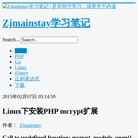
Zjmainstay学习笔记
Search...
Home
PHP
Go
Linux
jQuery
正则表达式
下载
2015年02月07日 05:14:59
Linux下安装PHP mcrypt扩展
作者：
Zjmainstay
Call to undefined function: mcrypt_module_open()