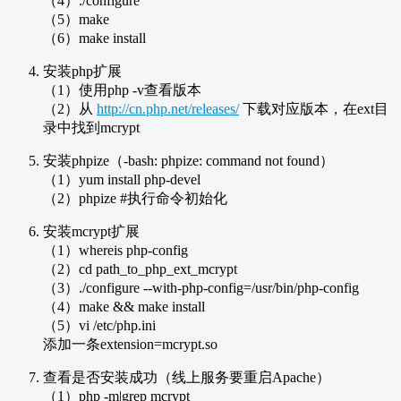
（4）./configure
（5）make
（6）make install
安装php扩展
（1）使用php -v查看版本
（2）从
http://cn.php.net/releases/
下载对应版本，在ext目
录中找到mcrypt
安装phpize（-bash: phpize: command not found）
（1）yum install php-devel
（2）phpize #执行命令初始化
安装mcrypt扩展
（1）whereis php-config
（2）cd path_to_php_ext_mcrypt
（3）./configure --with-php-config=/usr/bin/php-config
（4）make && make install
（5）vi /etc/php.ini
添加一条extension=mcrypt.so
查看是否安装成功（线上服务要重启Apache）
（1）php -m|grep mcrypt