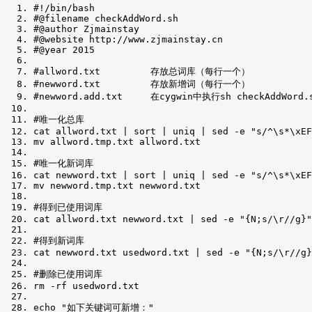
#!/bin/bash
#@filename checkAddWord.sh
#@author Zjmainstay
#@website http://www.zjmainstay.cn
#@year 2015
#allword.txt         存放总词库（每行一个）
#newword.txt         存放新增词（每行一个）
#newword.add.txt     在cygwin中执行sh checkAddW
#唯一化总库
cat allword
.
txt 
|
 sort 
|
 uniq 
|
 sed 
-
e 
"s/^\s*\xEF
mv allword
.
tmp
.
txt allword
.
txt
#唯一化新词库
cat newword
.
txt 
|
 sort 
|
 uniq 
|
 sed 
-
e 
"s/^\s*\xEF
mv newword
.
tmp
.
txt newword
.
txt
#得到已使用词库
cat allword
.
txt newword
.
txt 
|
 sed 
-
e 
"{N;s/\r//g}"
#得到新词库
cat newword
.
txt usedword
.
txt 
|
 sed 
-
e 
"{N;s/\r//g}
#删除已使用词库
rm 
-
rf usedword
.
txt
echo 
"如下关键词可新增："