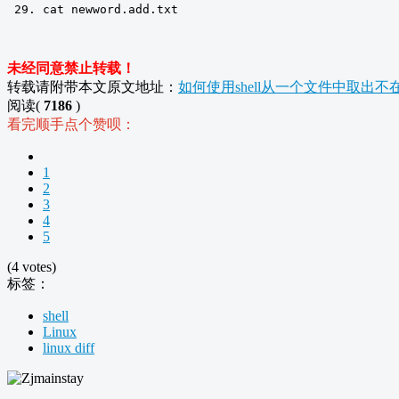
cat newword
.
add
.
txt
未经同意禁止转载！
转载请附带本文原文地址：
如何使用shell从一个文件中取出
阅读(
7186
)
看完顺手点个赞呗：
1
2
3
4
5
(4 votes)
标签：
shell
Linux
linux diff