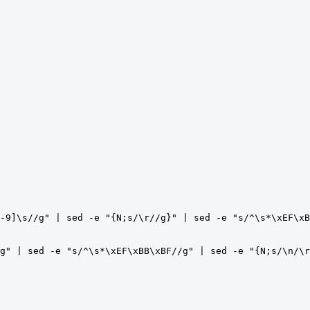
-9]\s//g"
|
 sed 
-
e 
"{N;s/\r//g}"
|
 sed 
-
e 
"s/^\s*\xEF\xB
g"
|
 sed 
-
e 
"s/^\s*\xEF\xBB\xBF//g"
|
 sed 
-
e 
"{N;s/\n/\r