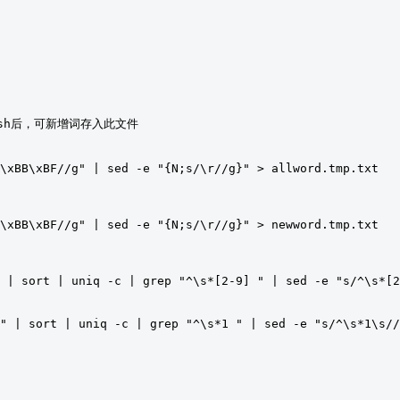
ord.sh后，可新增词存入此文件
\xBB\xBF//g"
|
 sed 
-
e 
"{N;s/\r//g}"
>
 allword
.
tmp
.
txt
\xBB\xBF//g"
|
 sed 
-
e 
"{N;s/\r//g}"
>
 newword
.
tmp
.
txt
|
 sort 
|
 uniq 
-
c 
|
 grep 
"^\s*[2-9] "
|
 sed 
-
e 
"s/^\s*[2
"
|
 sort 
|
 uniq 
-
c 
|
 grep 
"^\s*1 "
|
 sed 
-
e 
"s/^\s*1\s//