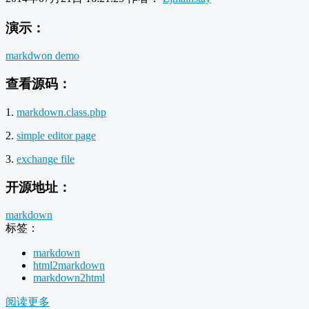
演示：
markdwon demo
查看源码：
1.
markdown.class.php
2.
simple editor page
3.
exchange file
开源地址：
markdown
标签：
markdown
html2markdown
markdown2html
阅读更多