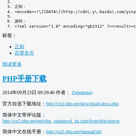
正则：
<encode>
<!
\[CDATA\[
(
http
:
//cdn\.y\.baidu\.com/yiny
源码：
<?
xml version
=
"1.0"
 encoding
=
"gb2312"
?><
result
><
c
标签：
正则
百度音乐
阅读更多
PHP手册下载
2014年09月23日 09:29:46
作者：
Zjmainstay
官方自选下载地址：
http://cn2.php.net/download-docs.php
简体中文带评论版：
http://cn2.php.net/get/php_enhanced_zh.chm/from/this/mirror
简体中文在线手册：
http://cn2.php.net/manual/zh/