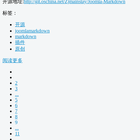
开源地址:
http://git.oschina.net/Zjmainstay/Joomla-Markdown
标签：
开源
joomlamarkdown
markdown
插件
原创
阅读更多
2
3
...
5
6
7
8
9
...
11