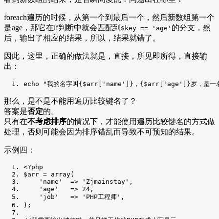
foreach遍历的时候，从第一个到最后一个，然后新数组第一个
是age，那它在if判断中就会匹配到
的分支，然
$key == 'age'
后，输出了相应的结果，所以，结果就错了。
因此，这里，正确的做法就是，直接，所见即所得，直接输
出：
echo 
"我的名字叫{$arr['name']}，{$arr['age']}岁，是一名
那么，是不是不能用遍历比较键名了？
答案是
否定
的。
只有在
不考虑排序
的情况下，才能使用遍历比较键名的方式做
处理，否则可能会因为排序错乱而导致不可预知的结果。
示例四：
<?
php
$arr 
=
 array
(
'name'
=>
'Zjmainstay'
,
'age'
=>
24
,
'job'
=>
'PHP工程师'
,
);