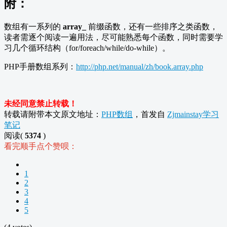
附：
数组有一系列的
array_
前缀函数，还有一些排序之类函数，
读者需逐个阅读一遍用法，尽可能熟悉每个函数，同时需要学
习几个循环结构（for/foreach/while/do-while）。
PHP手册数组系列：
http://php.net/manual/zh/book.array.php
未经同意禁止转载！
转载请附带本文原文地址：
PHP数组
，首发自
Zjmainstay学习
笔记
阅读(
5374
)
看完顺手点个赞呗：
1
2
3
4
5