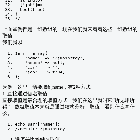
  string(0) ""
  ["job"]=>
  bool(true)
}
*/
上面举例都是一维数组的，现在我们就来看看这些一维数组的
取值。
我们就以
$arr 
=
 array
(
'name'
=>
'Zjmainstay'
,
'house'
=>
null
,
'car'
=>
''
,
'job'
=>
true
,
);
为例，这里，我要取到name，有2种方式：
1. 直接通过键名取值
直接取值是最合理的取值方式，我们在这里就叫它“所见即所
得”，数组取值本来就是通过结构分析，取值，看到什么拿什
么。
echo $arr
[
'name'
];
//Result: Zjmainstay
遍历并比较键名取值