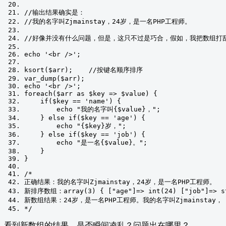
//输出结果确实是：
//我的名字叫Zjmainstay，24岁，是一名PHP工程师。
//好像并没有什么问题，但是，这只不过是巧合，假如，我把数组打
echo 
'<br />'
;
ksort
(
$arr
);
//按键名顺序排序
var_dump
(
$arr
);
echo 
'<br />'
;
foreach
(
$arr 
as
 $key 
=>
 $value
)
{
if
(
$key 
==
'name'
)
{
        echo 
"我的名字叫{$value}，"
;
}
else
if
(
$key 
==
'age'
)
{
        echo 
"{$key}岁，"
;
}
else
if
(
$key 
==
'job'
)
{
        echo 
"是一名{$value}。"
;
}
}
/*
正确结果：我的名字叫Zjmainstay，24岁，是一名PHP工程师。
新排序数组：array(3) { ["age"]=> int(24) ["job"]=> st
新数组结果：24岁，是一名PHP工程师。我的名字叫Zjmainstay，
*/
看到新数组的结果，是否瞬间凌乱？问题出在哪里？