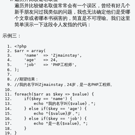
遍历并比较键名取值常常会有一个误区，曾经有好几个
新手朋友问过我类似的问题，我也无法确定他们是受哪
个文章或者哪本书祸害的，简直是不可理喻。我们这里
简单演示一下这段令人发指的代码：
示例三：
<?
php
$arr 
=
 array
(
'name'
=>
'Zjmainstay'
,
'age'
=>
24
,
'job'
=>
'PHP工程师'
,
);
//期望结果：
//我的名字叫Zjmainstay，24岁，是一名PHP工程师。
foreach
(
$arr 
as
 $key 
=>
 $value
)
{
if
(
$key 
==
'name'
)
{
        echo 
"我的名字叫{$value}，"
;
}
else
if
(
$key 
==
'age'
)
{
        echo 
"{$value}岁，"
;
}
else
if
(
$key 
==
'job'
)
{
        echo 
"是一名{$value}。"
;
}
}