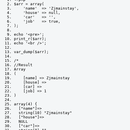
$arr 
=
 array
(
'name'
=>
'Zjmainstay'
,
'house'
=>
null
,
'car'
=>
''
,
'job'
=>
true
,
);
echo 
'<pre>'
;
print_r
(
$arr
);
echo 
'<br />'
;
var_dump
(
$arr
);
/*
//Result
Array
(
    [name] => Zjmainstay
    [house] => 
    [car] => 
    [job] => 1
)
array(4) {
  ["name"]=>
  string(10) "Zjmainstay"
  ["house"]=>
  NULL
  ["car"]=>