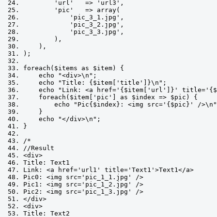
'url'
=>
'url3'
,
'pic'
=>
 array
(
'pic_3_1.jpg'
,
'pic_3_2.jpg'
,
'pic_3_3.jpg'
,
),
),
);
foreach
(
$items 
as
 $item
)
{
    echo 
"<div>\n"
;
    echo 
"Title: {$item['title']}\n"
;
    echo 
"Link: <a href='{$item['url']}' title='{$
foreach
(
$item
[
'pic'
]
as
 $index 
=>
 $pic
)
{
        echo 
"Pic{$index}: <img src='{$pic}' />\n"
}
    echo 
"</div>\n"
;
}
/*
//Result
<div>
Title: Text1
Link: <a href='url1' title='Text1'>Text1</a>
Pic0: <img src='pic_1_1.jpg' />
Pic1: <img src='pic_1_2.jpg' />
Pic2: <img src='pic_1_3.jpg' />
</div>
<div>
Title: Text2