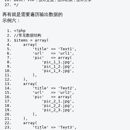
*/
再有就是需要遍历输出数据的
示例六：
<?
php
//常见数据结构
$items 
=
 array
(
    array
(
'title'
=>
'Text1'
,
'url'
=>
'url1'
,
'pic'
=>
 array
(
'pic_1_1.jpg'
,
'pic_1_2.jpg'
,
'pic_1_3.jpg'
,
),
),
    array
(
'title'
=>
'Text2'
,
'url'
=>
'url2'
,
'pic'
=>
 array
(
'pic_2_1.jpg'
,
'pic_2_2.jpg'
,
'pic_2_3.jpg'
,
),
),
    array
(
'title'
=>
'Text3'
,