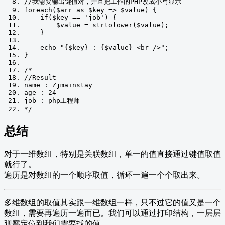
//我需要输出键值对，并且把工作的PHP改成小写显示
foreach
(
$arr 
as
 $key 
=>
 $value
)
{
if
(
$key 
==
'job'
)
{
        $value 
=
 strtolower
(
$value
);
}
    echo 
"{$key} : {$value} <br />"
;
}
/*
//Result
name : Zjmainstay
age : 24
job : php工程师 
*/
总结
对于一维数组，特别是关联数组，单一的值直接通过键值取值
就行了。
遍历是对数组的一个顺序取值，循环一遍一个个取出来。
多维数组的取值其实跟一维数组一样，只不过它的值又是一个
数组，需要再遍历一遍而已。我们可以通过打印结构，一层层
观察定位到我们需要找的值。